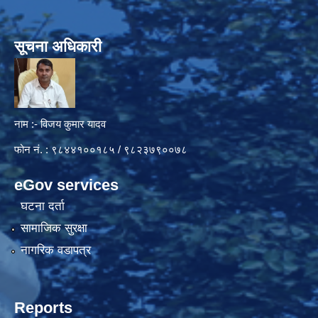
सूचना अधिकारी
नाम :- विजय कुमार यादव
फोन नं. : ९८४४१००१८५ / ९८२३७९००७८
eGov services
घटना दर्ता
सामाजिक सुरक्षा
नागरिक वडापत्र
Reports