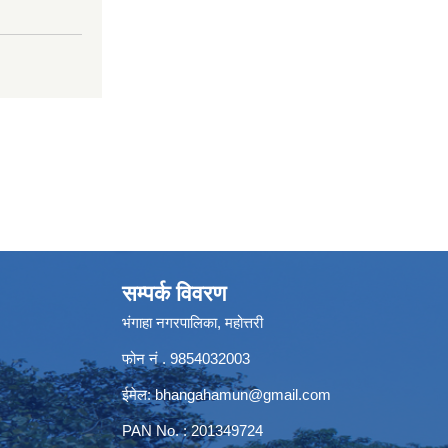
सम्पर्क विवरण
भंगाहा नगरपालिका, महोत्तरी
फोन नं . 9854032003
ईमेल:
bhangahamun@gmail.com
PAN No. : 201349724