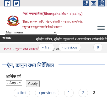
Skip to main content
भँगहा नगरपालिका(Bhangaha Municipality)
"शिक्षा, स्वास्थ्य, कृषि, पर्यटन, संस्कृति र पूर्वाधार: आत्मनिर्भर,
समुन्नत र समृद्ध भंगहा निर्माणको आधार "
समाचार
भूमिहीन दलित, भुमिहीन सुकुम्बासी र अव्यवस्थित बसोबासील
Pages
« first
‹ previous
…
8
You are here
Home
»
सूचना तथा जानकारी
» ऐन, कानुन तथा निर्देशिका
ऐन, कानुन तथा निर्देशिका
आर्थिक वर्ष
Pages
« first
‹ previous
1
2
3