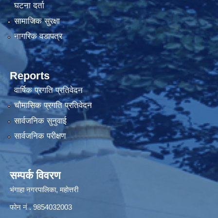
घटना दर्ता
सामाजिक सुरक्षा
नागरिक वडापत्र
Reports
वार्षिक प्रगति प्रतिवेदन
चौमासिक प्रगति प्रतिवेदन
सार्वजनिक सुनुवाई
सार्वजनिक परीक्षण
सम्पर्क विवरण
भंगाहा नगरपालिका, महोत्तरी
फोन नं . 9854032003