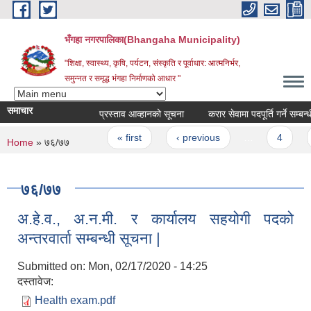
Skip to main content
भँगहा नगरपालिका(Bhangaha Municipality)
"शिक्षा, स्वास्थ्य, कृषि, पर्यटन, संस्कृति र पूर्वाधार: आत्मनिर्भर,
समुन्नत र समृद्ध भंगहा निर्माणको आधार "
समाचार
प्रस्ताव आव्हानको सूचना
करार सेवामा पदपूर्ति गर्ने सम्ब
Pages
« first
‹ previous
…
4
5
You are here
Home
» ७६/७७
७६/७७
अ.हे.व., अ.न.मी. र कार्यालय सहयोगी पदको
अन्तरवार्ता सम्बन्धी सूचना |
Submitted on:
Mon, 02/17/2020 - 14:25
दस्तावेज:
Health exam.pdf