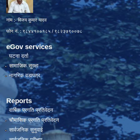
नाम :- विजय कुमार यादव
फोन नं. : ९८४४१००१८५ / ९८२३७९००७८
eGov services
घटना दर्ता
सामाजिक सुरक्षा
नागरिक वडापत्र
Reports
वार्षिक प्रगति प्रतिवेदन
चौमासिक प्रगति प्रतिवेदन
सार्वजनिक सुनुवाई
सार्वजनिक परीक्षण